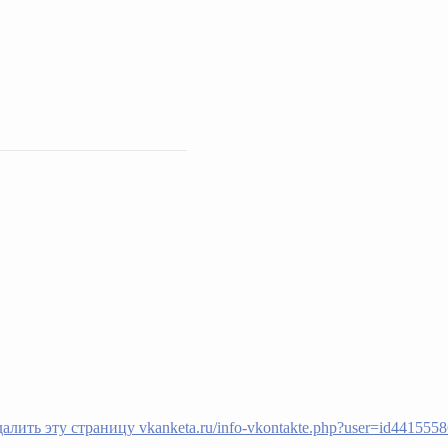
алить эту страницу vkanketa.ru/info-vkontakte.php?user=id441555