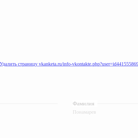
Удалить страницу vkanketa.ru/info-vkontakte.php?user=id44155586
Фамилия
Понамарев