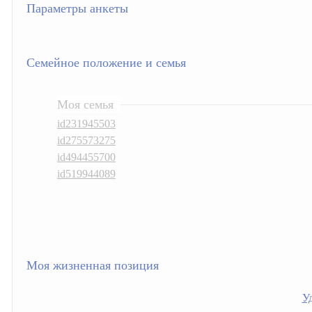
Параметры анкеты
Семейное положение и семья
Моя семья
id231945503
id275573275
id494455700
id519944089
Моя жизненная позиция
Уд